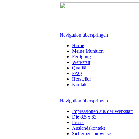
Navigation überspringen
Home
Meine Munition
Fertigung
Werkstatt
Qualität
FAQ
Hersteller
Kontakt
Navigation überspringen
Impressionen aus der Werkstatt
Die 8,5 x 63
Presse
Auslandskontakt
Sicherheitshinweise