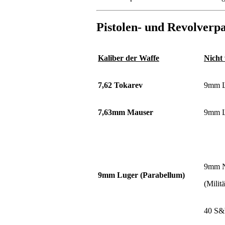
Pistolen- und Revolverp
Kaliber der Waffe
Nicht
7,62 Tokarev
9mm L
7,63mm Mauser
9mm L
9mm N
9mm Luger (Parabellum)
(Milit
40 S