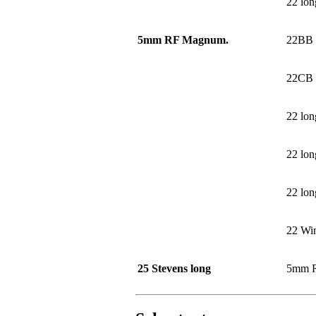
22 long
5mm RF Magnum.
22BB
22CB
22 lon
22 long
22 long
22 Win
25 Stevens long
5mm 