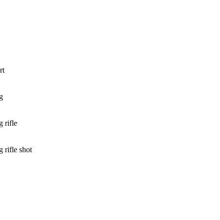
rt
g
 rifle
 rifle shot