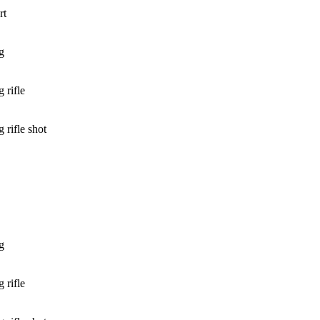
rt
g
 rifle
 rifle shot
g
 rifle