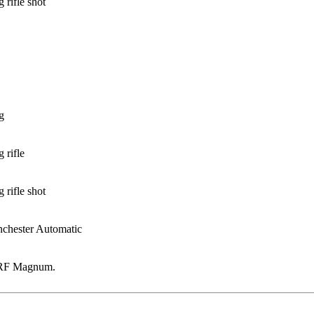
 rifle shot
g
 rifle
 rifle shot
chester Automatic
RF Magnum.