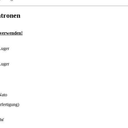
atronen
 verwenden!
uger
uger
ato
ärfertigung)
&W