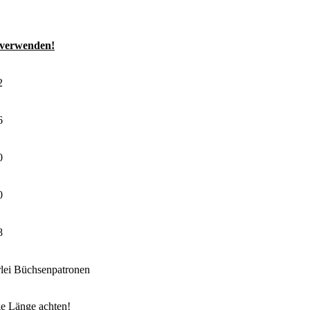
 verwenden!
2
6
0
0
8
lei Büchsenpatronen
ge Länge achten!